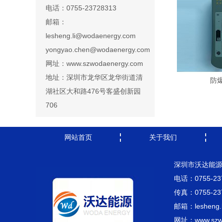
电话：0755-23728313
邮箱：
lesheng.li@wodaenergy.com
yongyao.chen@wodaenergy.com
网址：www.szwodaenergy.com
地址：深圳市龙华区龙华街道清
防
湖社区大和路476号客盛创新园
706
网站首页
关于我们
深圳市沃达能
电话：0755-23
传真：0755-23
邮箱：lesheng.l
网址：www.szwo