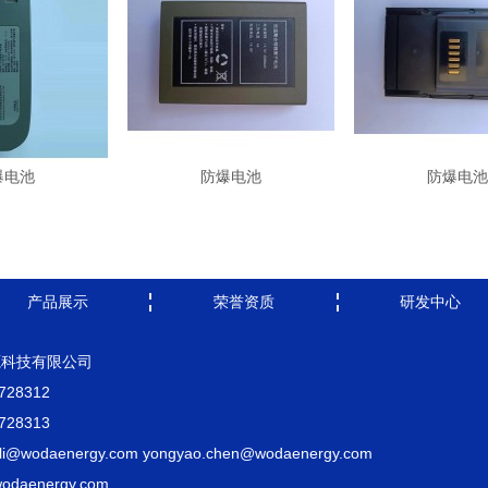
爆电池
防爆电池
防爆电池
产品展示
荣誉资质
研发中心
源科技有限公司
728312
728313
i@wodaenergy.com yongyao.chen@wodaenergy.com
daenergy.com