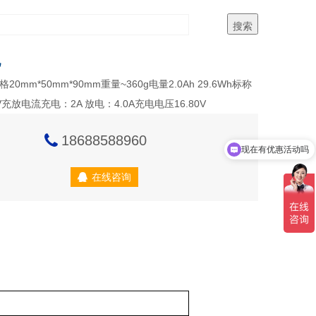
池
0mm*50mm*90mm重量~360g电量2.0Ah 29.6Wh标称
0V充放电流充电：2A 放电：4.0A充电电压16.80V
18688588960
现在有优惠活动吗
可以介绍下你们的产品么
在线咨询