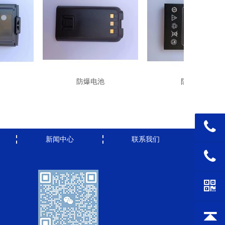
防爆电池
防爆电池
新闻中心
联系我们