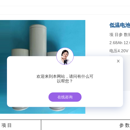
低温电
项 目参 数规
2.68Ah 
电压4.20V
欢迎来到本网站，请问有什么可
以帮您？
在线咨询
项
目
参
数