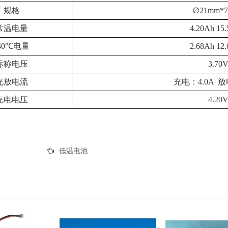
规格
∅
21mm*
常温电量
4.20Ah 15
40
℃
电量
2.68Ah 12
标称电压
3.70
充放电流
充电：4.0A 放
充电电压
4.20
低温电池